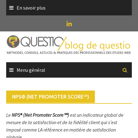
Skip
En savoir plus
to
content
Menu général
NPS® (NET PROMOTER SCORE℠)
Le
NPS® (Net Promoter Score℠)
est un indicateur global de
mesure de la satisfaction et de la fidélité client qui s’est
imposé comme LA référence en matière de satisfaction
globale.