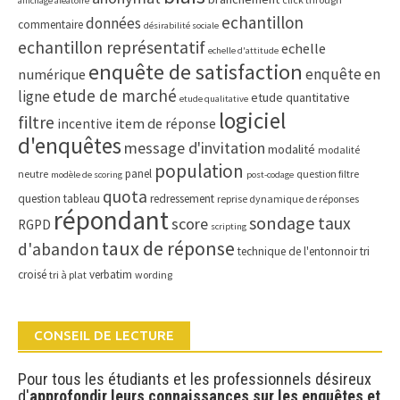
affichage aléatoire
echantillon
données
commentaire
désirabilité sociale
echantillon représentatif
echelle
echelle d'attitude
enquête de satisfaction
enquête en
numérique
etude de marché
ligne
etude quantitative
etude qualitative
logiciel
filtre
item de réponse
incentive
d'enquêtes
message d'invitation
modalité
modalité
population
panel
neutre
question filtre
modèle de scoring
post-codage
quota
question tableau
redressement
reprise dynamique de réponses
répondant
sondage
taux
score
RGPD
scripting
taux de réponse
d'abandon
technique de l'entonnoir
tri
croisé
verbatim
tri à plat
wording
CONSEIL DE LECTURE
Pour tous les étudiants et les professionnels désireux
d'
approfondir leurs connaissances sur les enquêtes et