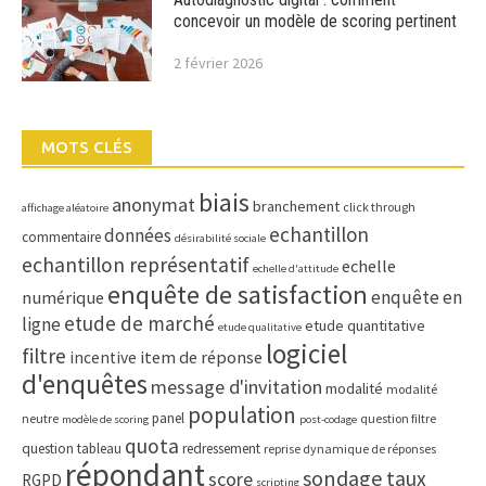
concevoir un modèle de scoring pertinent
2 février 2026
MOTS CLÉS
biais
anonymat
branchement
click through
affichage aléatoire
echantillon
données
commentaire
désirabilité sociale
echantillon représentatif
echelle
echelle d'attitude
enquête de satisfaction
enquête en
numérique
etude de marché
ligne
etude quantitative
etude qualitative
logiciel
filtre
item de réponse
incentive
d'enquêtes
message d'invitation
modalité
modalité
population
panel
neutre
question filtre
modèle de scoring
post-codage
quota
question tableau
redressement
reprise dynamique de réponses
répondant
sondage
taux
score
RGPD
scripting