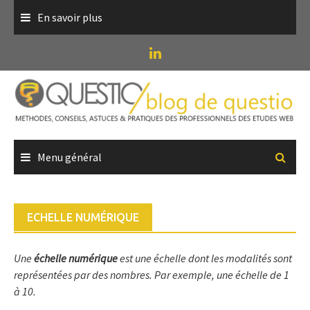
Skip
En savoir plus
to
content
Menu général
ECHELLE NUMÉRIQUE
Une
échelle numérique
est une échelle dont les modalités sont
représentées par des nombres. Par exemple, une échelle de 1
à 10.