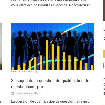
vous offre des possibilités avancées. A découvrir ici.
s
A
p
© Gerd Altmann (Pixabay)
c
3 usages de la question de qualification de
d
questionnaire-pro
e
8 novembre 2021
e
La question de qualification de questionnaire-pro