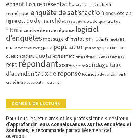
echantillon représentatif
echelle
echelle d'attitude
enquête de satisfaction
enquête en
numérique
etude de marché
ligne
etude quantitative
etude qualitative
logiciel
filtre
item de réponse
incentive
d'enquêtes
message d'invitation
modalité
modalité
population
panel
neutre
question filtre
modèle de scoring
post-codage
quota
question tableau
redressement
reprise dynamique de réponses
répondant
sondage
taux
score
RGPD
scripting
taux de réponse
d'abandon
technique de l'entonnoir
tri
croisé
verbatim
tri à plat
wording
CONSEIL DE LECTURE
Pour tous les étudiants et les professionnels désireux
d'
approfondir leurs connaissances sur les enquêtes et
sondages
, je recommande particulièrement cet
ouvrage :