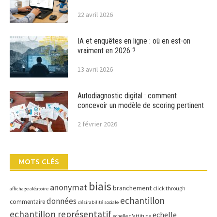
22 avril 2026
IA et enquêtes en ligne : où en est-on
vraiment en 2026 ?
13 avril 2026
Autodiagnostic digital : comment
concevoir un modèle de scoring pertinent
2 février 2026
MOTS CLÉS
biais
anonymat
branchement
click through
affichage aléatoire
echantillon
données
commentaire
désirabilité sociale
echantillon représentatif
echelle
echelle d'attitude