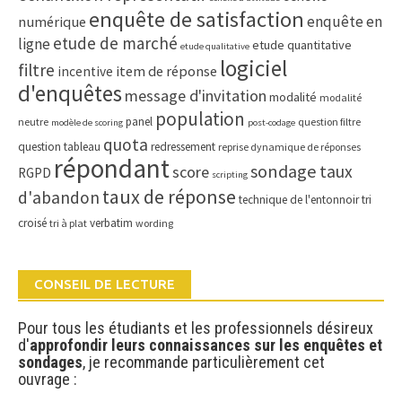
enquête de satisfaction
enquête en
numérique
etude de marché
ligne
etude quantitative
etude qualitative
logiciel
filtre
item de réponse
incentive
d'enquêtes
message d'invitation
modalité
modalité
population
panel
neutre
question filtre
modèle de scoring
post-codage
quota
question tableau
redressement
reprise dynamique de réponses
répondant
sondage
taux
score
RGPD
scripting
taux de réponse
d'abandon
technique de l'entonnoir
tri
croisé
verbatim
tri à plat
wording
CONSEIL DE LECTURE
Pour tous les étudiants et les professionnels désireux
d'
approfondir leurs connaissances sur les enquêtes et
sondages
, je recommande particulièrement cet
ouvrage :