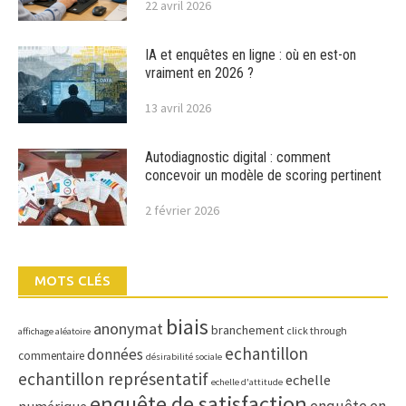
22 avril 2026
IA et enquêtes en ligne : où en est-on
vraiment en 2026 ?
13 avril 2026
Autodiagnostic digital : comment
concevoir un modèle de scoring pertinent
2 février 2026
MOTS CLÉS
biais
anonymat
branchement
click through
affichage aléatoire
echantillon
données
commentaire
désirabilité sociale
echantillon représentatif
echelle
echelle d'attitude
enquête de satisfaction