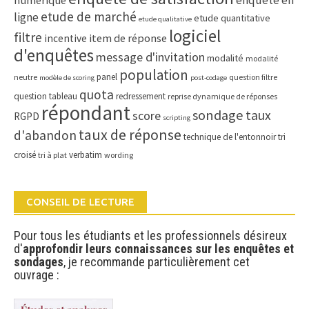
enquête en
numérique
etude de marché
ligne
etude quantitative
etude qualitative
logiciel
filtre
item de réponse
incentive
d'enquêtes
message d'invitation
modalité
modalité
population
panel
neutre
question filtre
modèle de scoring
post-codage
quota
question tableau
redressement
reprise dynamique de réponses
répondant
sondage
taux
score
RGPD
scripting
taux de réponse
d'abandon
technique de l'entonnoir
tri
croisé
verbatim
tri à plat
wording
CONSEIL DE LECTURE
Pour tous les étudiants et les professionnels désireux
d'
approfondir leurs connaissances sur les enquêtes et
sondages
, je recommande particulièrement cet
ouvrage :