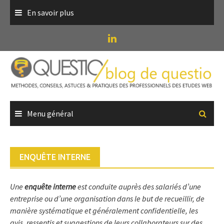
Skip
En savoir plus
to
content
Menu général
ENQUÊTE INTERNE
Une
enquête interne
est conduite auprès des salariés d’une
entreprise ou d’une organisation dans le but de recueillir, de
manière systématique et généralement confidentielle, les
avis, ressentis et suggestions de leurs collaborateurs sur des