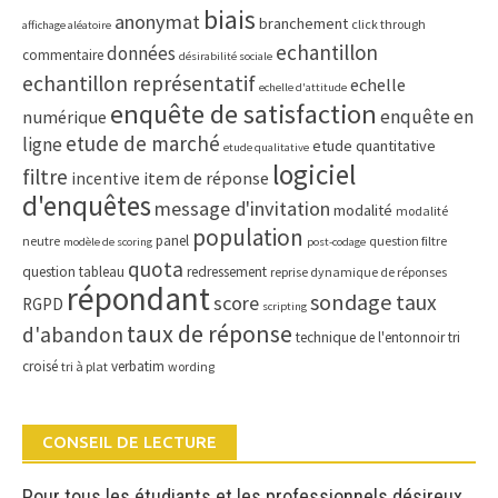
biais
anonymat
branchement
click through
affichage aléatoire
echantillon
données
commentaire
désirabilité sociale
echantillon représentatif
echelle
echelle d'attitude
enquête de satisfaction
enquête en
numérique
etude de marché
ligne
etude quantitative
etude qualitative
logiciel
filtre
item de réponse
incentive
d'enquêtes
message d'invitation
modalité
modalité
population
panel
neutre
question filtre
modèle de scoring
post-codage
quota
question tableau
redressement
reprise dynamique de réponses
répondant
sondage
taux
score
RGPD
scripting
taux de réponse
d'abandon
technique de l'entonnoir
tri
croisé
verbatim
tri à plat
wording
CONSEIL DE LECTURE
Pour tous les étudiants et les professionnels désireux