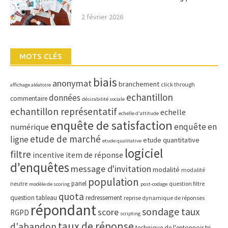
2 février 2026
MOTS CLÉS
biais
anonymat
branchement
click through
affichage aléatoire
echantillon
données
commentaire
désirabilité sociale
echantillon représentatif
echelle
echelle d'attitude
enquête de satisfaction
enquête en
numérique
etude de marché
ligne
etude quantitative
etude qualitative
logiciel
filtre
item de réponse
incentive
d'enquêtes
message d'invitation
modalité
modalité
population
panel
neutre
question filtre
modèle de scoring
post-codage
quota
question tableau
redressement
reprise dynamique de réponses
répondant
sondage
taux
score
RGPD
scripting
taux de réponse
d'abandon
technique de l'entonnoir
tri