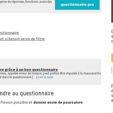
eprise de réponses, fonctions avancées
questionnaire-pro
estionnaire
s
t si besoin servir de filtre
ure grâce à un bon questionnaire
A
nses, appelée erreur de mesure, peut parfois être imputée à la mauvaise foi
p
st dans le questionnaire […]
Lire la suite
c
d
ondre au questionnaire
e
éflexion possible et
donner envie de poursuivre