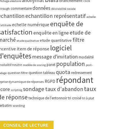
anonymat
branchement
click
ffichage aléatoire
données
commentaire
hrough
désirabilité sociale
echantillon
echantillon représentatif
echelle
enquête de
echelle numérique
'attitude
satisfaction
etude de
enquête en ligne
marché
filtre
etude quantitative
etude qualitative
logiciel
item de réponse
ncentive
d'enquêtes
message d'invitation
modalité
population
panel
odalité neutre
modèle de scoring
post-
quota
question tableau
redressement
question filtre
odage
répondant
RGPD
eprise dynamique de réponses
taux
sondage
taux d'abandon
score
scripting
de réponse
technique de l'entonnoir
tri croisé
tri à plat
erbatim
wording
CONSEIL DE LECTURE