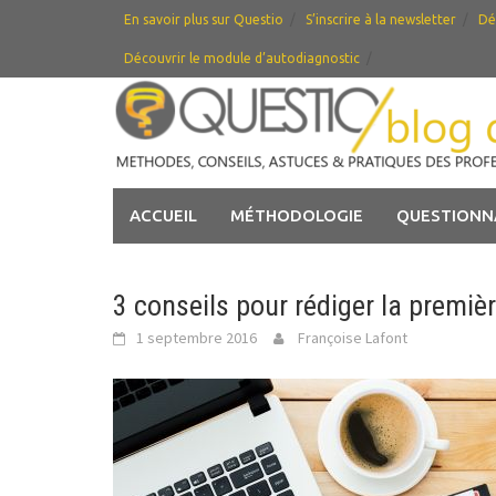
Skip
En savoir plus sur Questio
S’inscrire à la newsletter
Dé
to
Découvrir le module d’autodiagnostic
content
ACCUEIL
MÉTHODOLOGIE
QUESTIONN
3 conseils pour rédiger la premiè
1 septembre 2016
Françoise Lafont