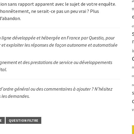
a
tion sans rapport apparent avec le sujet de votre enquête.
t
honnêtement, ne serait-ce pas un peu vrai ? Plus
 d’abandon.
d
n ligne développée et hébergée en France par Questio, pour
r et exploiter les réponses de façon autonome et automatisée
i
gnement et des prestations de service ou développements
m
tal.
c
r
s d’ordre général ou des commentaires à ajouter ? N’hésitez
es les demandes.
v
E
QUESTION FILTRE