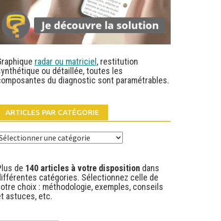
Graphique
radar ou matriciel
, restitution
ynthétique ou détaillée, toutes les
composantes du diagnostic sont paramétrables.
ARTICLES PAR CATÉGORIE
rticles
ar
atégorie
Plus de
140 articles à votre disposition
dans
ifférentes catégories. Sélectionnez celle de
votre choix : méthodologie, exemples, conseils
t astuces, etc.