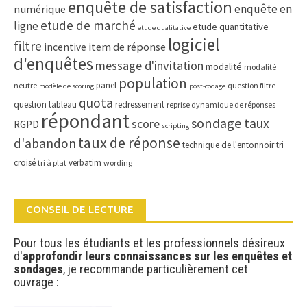
enquête de satisfaction
enquête en
numérique
etude de marché
ligne
etude quantitative
etude qualitative
logiciel
filtre
item de réponse
incentive
d'enquêtes
message d'invitation
modalité
modalité
population
panel
neutre
question filtre
modèle de scoring
post-codage
quota
question tableau
redressement
reprise dynamique de réponses
répondant
sondage
taux
score
RGPD
scripting
taux de réponse
d'abandon
technique de l'entonnoir
tri
croisé
verbatim
tri à plat
wording
CONSEIL DE LECTURE
Pour tous les étudiants et les professionnels désireux
d'
approfondir leurs connaissances sur les enquêtes et
sondages
, je recommande particulièrement cet
ouvrage :