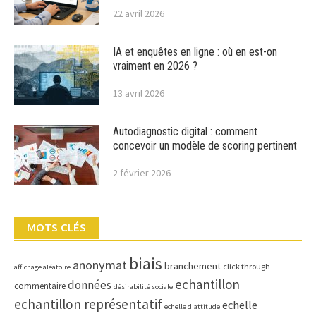
22 avril 2026
IA et enquêtes en ligne : où en est-on
vraiment en 2026 ?
13 avril 2026
Autodiagnostic digital : comment
concevoir un modèle de scoring pertinent
2 février 2026
MOTS CLÉS
biais
anonymat
branchement
click through
affichage aléatoire
echantillon
données
commentaire
désirabilité sociale
echantillon représentatif
echelle
echelle d'attitude