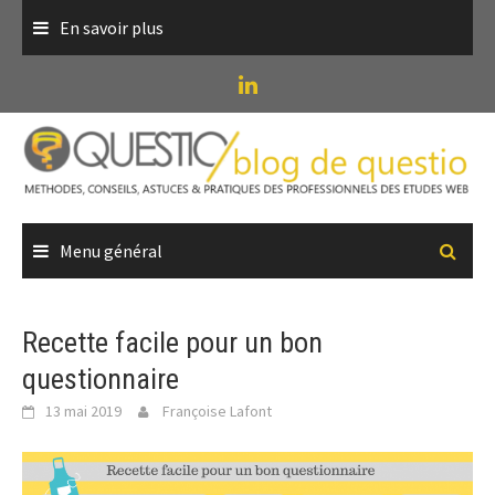
Skip
En savoir plus
to
content
Menu général
Recette facile pour un bon
questionnaire
13 mai 2019
Françoise Lafont