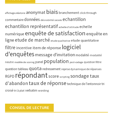
biais
anonymat
branchement
click through
affichage aléatoire
echantillon
données
commentaire
désirabilité sociale
echantillon représentatif
echelle
echelle d'attitude
enquête de satisfaction
enquête en
numérique
etude de marché
ligne
etude quantitative
etude qualitative
logiciel
filtre
item de réponse
incentive
d'enquêtes
message d'invitation
modalité
modalité
population
panel
neutre
question filtre
modèle de scoring
post-codage
quota
question tableau
redressement
reprise dynamique de réponses
répondant
sondage
taux
score
RGPD
scripting
taux de réponse
d'abandon
technique de l'entonnoir
tri
croisé
verbatim
tri à plat
wording
CONSEIL DE LECTURE