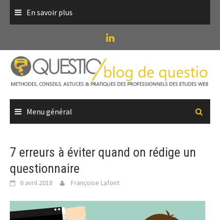
Skip
En savoir plus
to
content
Menu général
7 erreurs à éviter quand on rédige un
questionnaire
6 avril 2018
Françoise Lafont