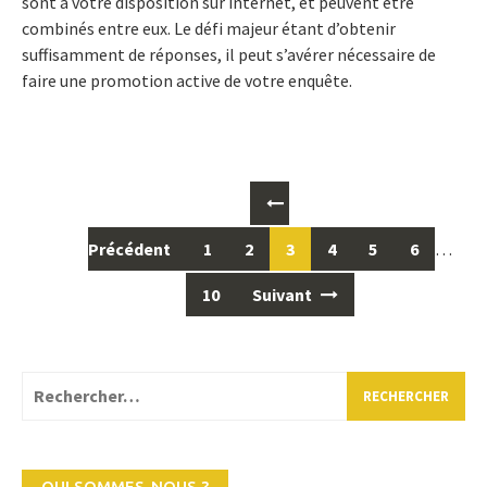
sont à votre disposition sur internet, et peuvent être
combinés entre eux. Le défi majeur étant d’obtenir
suffisamment de réponses, il peut s’avérer nécessaire de
faire une promotion active de votre enquête.
Posts
navigation
Précédent
1
2
3
4
5
6
…
10
Suivant
Rechercher :
QUI SOMMES-NOUS ?