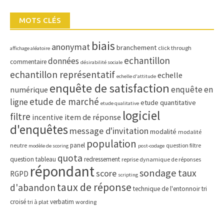
MOTS CLÉS
biais
anonymat
branchement
click through
affichage aléatoire
echantillon
données
commentaire
désirabilité sociale
echantillon représentatif
echelle
echelle d'attitude
enquête de satisfaction
enquête en
numérique
etude de marché
ligne
etude quantitative
etude qualitative
logiciel
filtre
item de réponse
incentive
d'enquêtes
message d'invitation
modalité
modalité
population
panel
neutre
question filtre
modèle de scoring
post-codage
quota
question tableau
redressement
reprise dynamique de réponses
répondant
sondage
taux
score
RGPD
scripting
taux de réponse
d'abandon
technique de l'entonnoir
tri
croisé
verbatim
tri à plat
wording